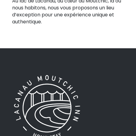
Au lac de Lacanau, au cœur du Moutchic, là où
nous habitons, nous vous proposons un lieu
d’exception pour une expérience unique et
authentique.
Niché en pleine forêt, à 200 m de la plage du
Moutchic, notre éco-village vous propose une
immersion totale dans la nature.
Amoureux de la nature, nous avons imaginé un
havre de paix au cœur d’un véritable jardin
paysager entièrement crée par Sylvain.
Moutchic Inn est bien plus qu’un hébergement.
C’est une véritable invitation à se reconnecter
à la nature, à profiter des plaisirs simples et à
partager des moments uniques dans un cadre
préservé.
Des lodges en bois, au