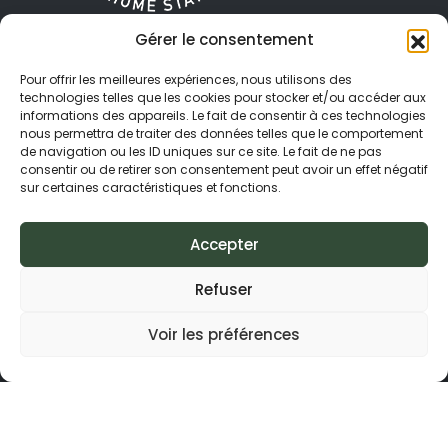
design ‘containers’
Gérer le consentement
Nos lodges, au design rappelant des
Moutchic Loisirs & Moutchic'Inn proposent
containers, sont en réalité entièrement
activités nature, hébergements
Pour offrir les meilleures expériences, nous utilisons des
conçus en bois, leur conférant une touche
écoresponsables et séminaires aventure entre
technologies telles que les cookies pour stocker et/ou accéder aux
originale et authentique.
lac et océan, à Lacanau. Une parenthèse
informations des appareils. Le fait de consentir à ces technologies
nous permettra de traiter des données telles que le comportement
authentique et sur-mesure, à moins d'une heure
Leur couleur noire traditionnelle se fond
de navigation ou les ID uniques sur ce site. Le fait de ne pas
de Bordeaux.
consentir ou de retirer son consentement peut avoir un effet négatif
harmonieusement dans la nature
sur certaines caractéristiques et fonctions.
environnante.
NOS ACTIVITÉS
Pour soutenir l’artisanat local, nous avons fait
Accepter
appel à des artisans de Lacanau et ainsi
Vélos
privilégier une démarche de consommation
Pédalos
Refuser
locale et responsable.
Bateaux
Stand-up paddles
Voir les préférences
Un emplacement idéal
Canoës
entre lac, océan et
Nos partenaires
forêt
MOUTCHIC LOISIRS