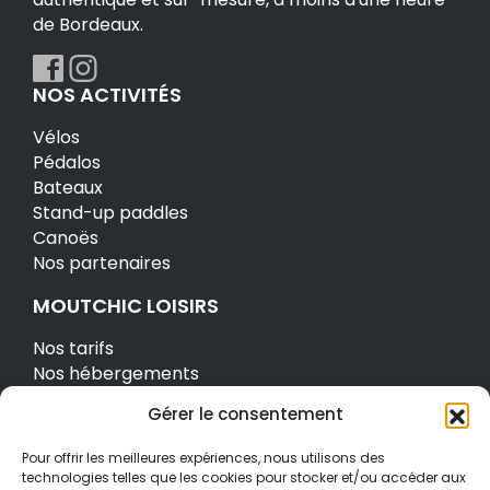
de Bordeaux.
NOS ACTIVITÉS
Vélos
Pédalos
Bateaux
Stand-up paddles
Canoës
Nos partenaires
MOUTCHIC LOISIRS
Nos tarifs
Nos hébergements
2 à 4 personnes
Gérer le consentement
2 personnes
Séminaires
Pour offrir les meilleures expériences, nous utilisons des
Vente de matériels
technologies telles que les cookies pour stocker et/ou accéder aux